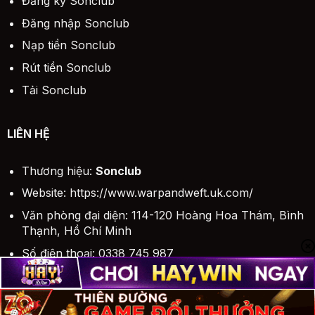
Đăng ký Sonclub
Đăng nhập Sonclub
Nạp tiền Sonclub
Rút tiền Sonclub
Tải Sonclub
LIÊN HỆ
Thương hiệu:
Sonclub
Website:
https://www.warpandweft.uk.com/
Văn phòng đại diện: 114-120 Hoàng Hoa Thám, Bình
Thạnh, Hồ Chí Minh
Số điện thoại: 0338 745 987
Email:
linkvaosonclub@gmail.com