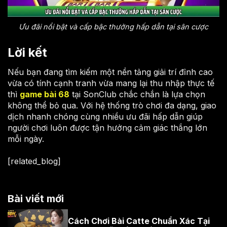
Ưu đãi nổi bật và cấp bậc thưởng hấp dẫn tại sân cược
Lời kết
Nếu bạn đang tìm kiếm một nền tảng giải trí đỉnh cao
vừa có tính cạnh tranh vừa mang lại thu nhập thực tế
thì
game bài 68
tại SonClub chắc chắn là lựa chọn
không thể bỏ qua. Với hệ thống trò chơi đa dạng, giao
dịch nhanh chóng cùng nhiều ưu đãi hấp dẫn giúp
người chơi luôn được tận hưởng cảm giác thắng lớn
mỗi ngày.
[related_blog]
Bài viết mới
Cách Chơi Bài Catte Chuẩn Xác Tại